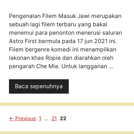
Pengenalan Filem Masuk Jawi merupakan
sebuah lagi filem terbaru yang bakal
menemui para penonton menerusi saluran
Astro First bermula pada 17 jun 2021 ini.
Filem bergenre komedi ini menampilkan
lakonan khas Ropie dan diarahkan oleh
pengarah Che Mie. Untuk langganan …
Baca sepenuhnya
Page
Page
Page
←
Previous
1
…
21
22