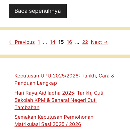
Baca sepenuhnya
Page
Page
Page
Page
Page
←
Previous
1
…
14
15
16
…
22
Next
→
Keputusan UPU 2025/2026: Tarikh, Cara &
Panduan Lengkap
Hari Raya Aidiladha 2025: Tarikh, Cuti
Sekolah KPM & Senarai Negeri Cuti
Tambahan
Semakan Keputusan Permohonan
Matrikulasi Sesi 2025 / 2026