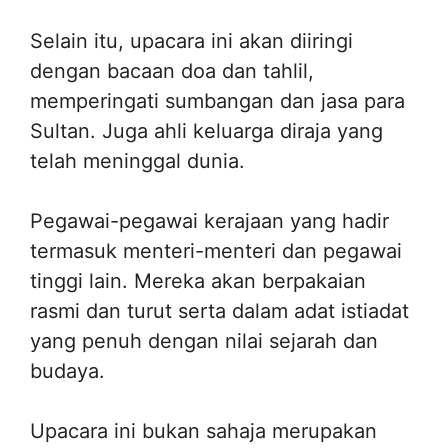
Selain itu, upacara ini akan diiringi
dengan bacaan doa dan tahlil,
memperingati sumbangan dan jasa para
Sultan. Juga ahli keluarga diraja yang
telah meninggal dunia.
Pegawai-pegawai kerajaan yang hadir
termasuk menteri-menteri dan pegawai
tinggi lain. Mereka akan berpakaian
rasmi dan turut serta dalam adat istiadat
yang penuh dengan nilai sejarah dan
budaya.
Upacara ini bukan sahaja merupakan