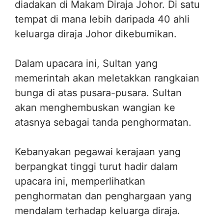
diadakan di Makam Diraja Johor. Di satu
tempat di mana lebih daripada 40 ahli
keluarga diraja Johor dikebumikan.
Dalam upacara ini, Sultan yang
memerintah akan meletakkan rangkaian
bunga di atas pusara-pusara. Sultan
akan menghembuskan wangian ke
atasnya sebagai tanda penghormatan.
Kebanyakan pegawai kerajaan yang
berpangkat tinggi turut hadir dalam
upacara ini, memperlihatkan
penghormatan dan penghargaan yang
mendalam terhadap keluarga diraja.