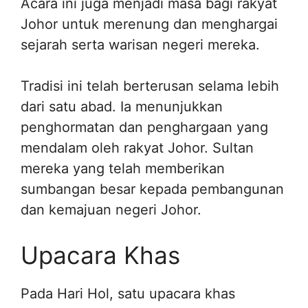
Acara ini juga menjadi masa bagi rakyat
Johor untuk merenung dan menghargai
sejarah serta warisan negeri mereka.
Tradisi ini telah berterusan selama lebih
dari satu abad. Ia menunjukkan
penghormatan dan penghargaan yang
mendalam oleh rakyat Johor. Sultan
mereka yang telah memberikan
sumbangan besar kepada pembangunan
dan kemajuan negeri Johor.
Upacara Khas
Pada Hari Hol, satu upacara khas