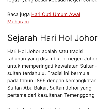
Baca juga
Hari Cuti Umum Awal
Muharam
.
Sejarah Hari Hol Johor
Hari Hol Johor adalah satu tradisi
tahunan yang disambut di negeri Johor
untuk memperingati kewafatan Sultan-
sultan terdahulu. Tradisi ini bermula
pada tahun 1896 dengan kemangkatan
Sultan Abu Bakar, Sultan Johor yang
pertama dari kesultanan Temenggong.