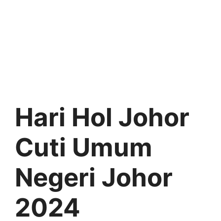
Hari Hol Johor
Cuti Umum
Negeri Johor
2024