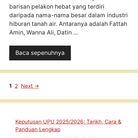
barisan pelakon hebat yang terdiri
daripada nama-nama besar dalam industri
hiburan tanah air. Antaranya adalah Fattah
Amin, Wanna Ali, Datin …
Baca sepenuhnya
Page
Page
1
2
Next
→
Keputusan UPU 2025/2026: Tarikh, Cara &
Panduan Lengkap