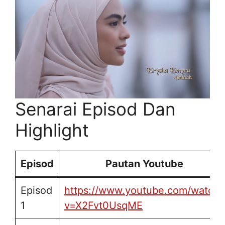
Senarai Episod Dan
Highlight
Episod
Pautan Youtube
Episod
https://www.youtube.com/watch?
1
v=X2Fvt0UsqME