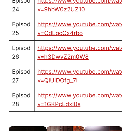
Episod
https://www.youtube.com/watch?
24
v=9hbW0z2UZ10
Episod
https://www.youtube.com/watch?
25
v=CdEqcCx4rbo
Episod
https://www.youtube.com/watch?
26
v=h3DwvZ2m0W8
Episod
https://www.youtube.com/watch?
27
v=QIUlDOfg_7I
Episod
https://www.youtube.com/watch?
28
v=1GKPcEdxI0s