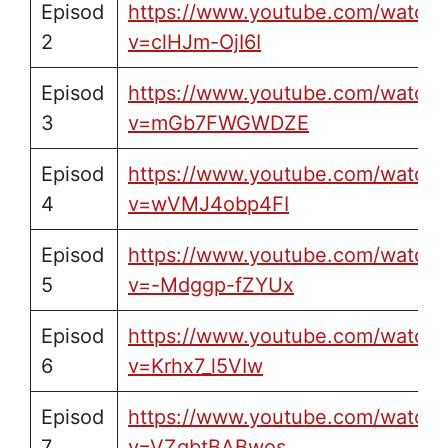
Episod
https://www.youtube.com/watch?
2
v=clHJm-OjI6I
Episod
https://www.youtube.com/watch?
3
v=mGb7FWGWDZE
Episod
https://www.youtube.com/watch?
4
v=wVMJ4obp4FI
Episod
https://www.youtube.com/watch?
5
v=-Mdggp-fZYUx
Episod
https://www.youtube.com/watch?
6
v=Krhx7_l5VIw
Episod
https://www.youtube.com/watch?
7
v=VZgbtBABwos