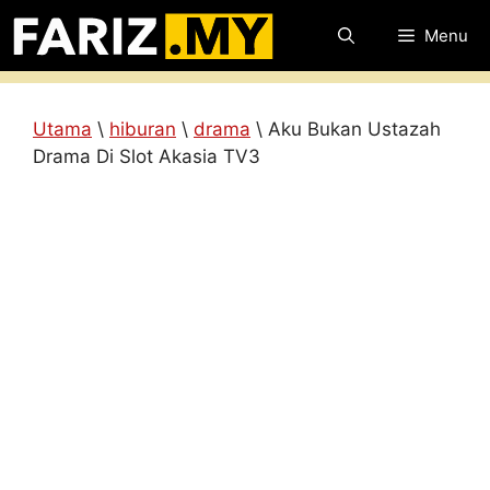
Skip
Menu
to
content
Utama
\
hiburan
\
drama
\
Aku Bukan Ustazah
Drama Di Slot Akasia TV3