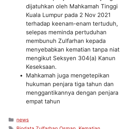
dijatuhkan oleh Mahkamah Tinggi
Kuala Lumpur pada 2 Nov 2021
terhadap keenam-enam tertuduh,
selepas meminda pertuduhan
membunuh Zulfarhan kepada
menyebabkan kematian tanpa niat
mengikut Seksyen 304(a) Kanun
Keseksaan.
Mahkamah juga mengetepikan
hukuman penjara tiga tahun dan
menggantikannya dengan penjara
empat tahun
Categories
news
Tags
Biodata Zulfarhan Osman
,
Kematian