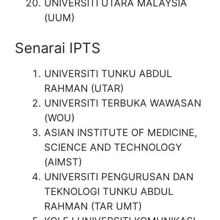
UNIVERSITI UTARA MALAYSIA
(UUM)
Senarai IPTS
UNIVERSITI TUNKU ABDUL
RAHMAN (UTAR)
UNIVERSITI TERBUKA WAWASAN
(WOU)
ASIAN INSTITUTE OF MEDICINE,
SCIENCE AND TECHNOLOGY
(AIMST)
UNIVERSITI PENGURUSAN DAN
TEKNOLOGI TUNKU ABDUL
RAHMAN (TAR UMT)