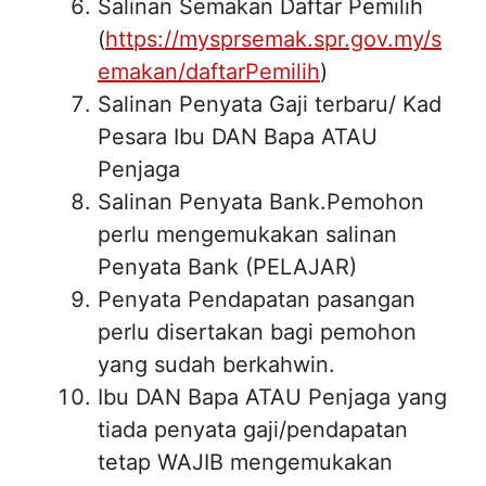
Salinan Semakan Daftar Pemilih
(
https://mysprsemak.spr.gov.my/s
emakan/daftarPemilih
)
Salinan Penyata Gaji terbaru/ Kad
Pesara Ibu DAN Bapa ATAU
Penjaga
Salinan Penyata Bank.Pemohon
perlu mengemukakan salinan
Penyata Bank (PELAJAR)
Penyata Pendapatan pasangan
perlu disertakan bagi pemohon
yang sudah berkahwin.
Ibu DAN Bapa ATAU Penjaga yang
tiada penyata gaji/pendapatan
tetap WAJIB mengemukakan