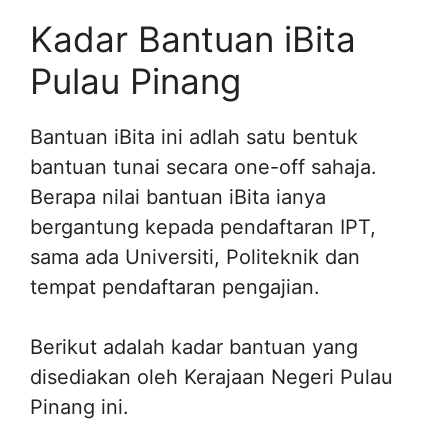
Kadar Bantuan iBita
Pulau Pinang
Bantuan iBita ini adlah satu bentuk
bantuan tunai secara one-off sahaja.
Berapa nilai bantuan iBita ianya
bergantung kepada pendaftaran IPT,
sama ada Universiti, Politeknik dan
tempat pendaftaran pengajian.
Berikut adalah kadar bantuan yang
disediakan oleh Kerajaan Negeri Pulau
Pinang ini.