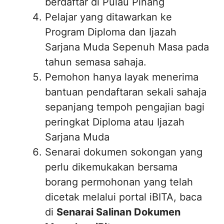
berdaftar di Pulau Pinang
Pelajar yang ditawarkan ke
Program Diploma dan Ijazah
Sarjana Muda Sepenuh Masa pada
tahun semasa sahaja.
Pemohon hanya layak menerima
bantuan pendaftaran sekali sahaja
sepanjang tempoh pengajian bagi
peringkat Diploma atau Ijazah
Sarjana Muda
Senarai dokumen sokongan yang
perlu dikemukakan bersama
borang permohonan yang telah
dicetak melalui portal iBITA, baca
di
Senarai Salinan Dokumen