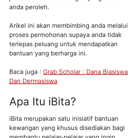
anda peroleh.
Arikel ini akan membimbing anda melalui
proses permohonan supaya anda tidak
terlepas peluang untuk mendapatkan
bantuan yang berharga ini.
Baca juga :
Grab Scholar : Dana Biasiswa
Dan Dermasiswa
Apa Itu iBita?
iBita merupakan satu inisiatif bantuan
kewangan yang khusus disediakan bagi
membantu pelajar-pelajar yang ingin