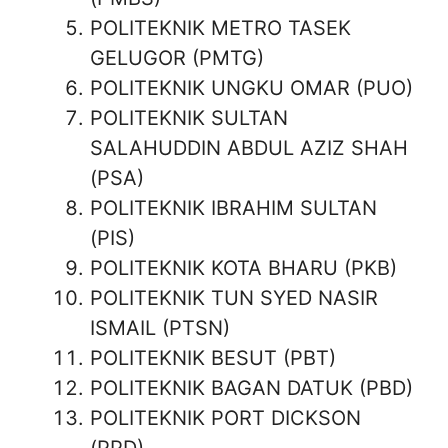
POLITEKNIK METRO TASEK
GELUGOR (PMTG)
POLITEKNIK UNGKU OMAR (PUO)
POLITEKNIK SULTAN
SALAHUDDIN ABDUL AZIZ SHAH
(PSA)
POLITEKNIK IBRAHIM SULTAN
(PIS)
POLITEKNIK KOTA BHARU (PKB)
POLITEKNIK TUN SYED NASIR
ISMAIL (PTSN)
POLITEKNIK BESUT (PBT)
POLITEKNIK BAGAN DATUK (PBD)
POLITEKNIK PORT DICKSON