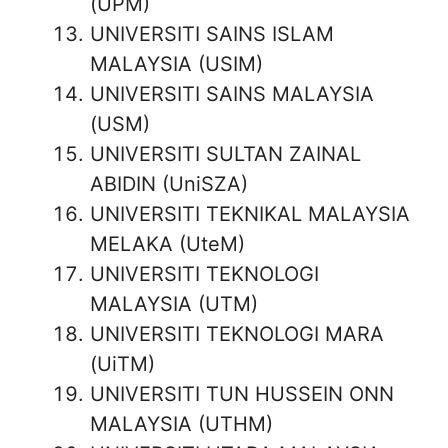
(UPM)
UNIVERSITI SAINS ISLAM
MALAYSIA (USIM)
UNIVERSITI SAINS MALAYSIA
(USM)
UNIVERSITI SULTAN ZAINAL
ABIDIN (UniSZA)
UNIVERSITI TEKNIKAL MALAYSIA
MELAKA (UteM)
UNIVERSITI TEKNOLOGI
MALAYSIA (UTM)
UNIVERSITI TEKNOLOGI MARA
(UiTM)
UNIVERSITI TUN HUSSEIN ONN
MALAYSIA (UTHM)