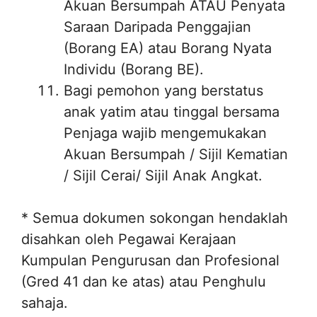
Akuan Bersumpah ATAU Penyata
Saraan Daripada Penggajian
(Borang EA) atau Borang Nyata
Individu (Borang BE).
Bagi pemohon yang berstatus
anak yatim atau tinggal bersama
Penjaga wajib mengemukakan
Akuan Bersumpah / Sijil Kematian
/ Sijil Cerai/ Sijil Anak Angkat.
* Semua dokumen sokongan hendaklah
disahkan oleh Pegawai Kerajaan
Kumpulan Pengurusan dan Profesional
(Gred 41 dan ke atas) atau Penghulu
sahaja.