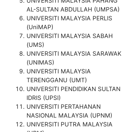
UNIVERSITI MALAYSIA PAHANG
AL-SULTAN ABDULLAH (UMPSA)
UNIVERSITI MALAYSIA PERLIS
(UniMAP)
UNIVERSITI MALAYSIA SABAH
(UMS)
UNIVERSITI MALAYSIA SARAWAK
(UNIMAS)
UNIVERSITI MALAYSIA
TERENGGANU (UMT)
UNIVERSITI PENDIDIKAN SULTAN
IDRIS (UPSI)
UNIVERSITI PERTAHANAN
NASIONAL MALAYSIA (UPNM)
UNIVERSITI PUTRA MALAYSIA