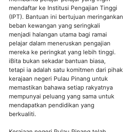
mendaftar ke Institusi Pengajian Tinggi
(IPT). Bantuan ini bertujuan meringankan
beban kewangan yang seringkali
menjadi halangan utama bagi ramai
pelajar dalam meneruskan pengajian
mereka ke peringkat yang lebih tinggi.
iBita bukan sekadar bantuan biasa,
tetapi ia adalah satu komitmen dari pihak
kerajaan negeri Pulau Pinang untuk
memastikan bahawa setiap rakyatnya
mempunyai peluang yang sama untuk
mendapatkan pendidikan yang
berkualiti.
Kerajaan negeri Pulau Pinang telah