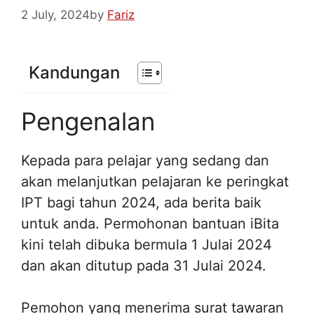
2 July, 2024
by
Fariz
Kandungan
Pengenalan
Kepada para pelajar yang sedang dan
akan melanjutkan pelajaran ke peringkat
IPT bagi tahun 2024, ada berita baik
untuk anda. Permohonan bantuan iBita
kini telah dibuka bermula 1 Julai 2024
dan akan ditutup pada 31 Julai 2024.
Pemohon yang menerima surat tawaran