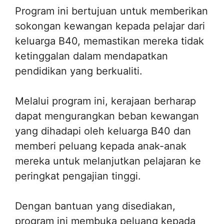
Program ini bertujuan untuk memberikan
sokongan kewangan kepada pelajar dari
keluarga B40, memastikan mereka tidak
ketinggalan dalam mendapatkan
pendidikan yang berkualiti.
Melalui program ini, kerajaan berharap
dapat mengurangkan beban kewangan
yang dihadapi oleh keluarga B40 dan
memberi peluang kepada anak-anak
mereka untuk melanjutkan pelajaran ke
peringkat pengajian tinggi.
Dengan bantuan yang disediakan,
program ini membuka peluang kepada