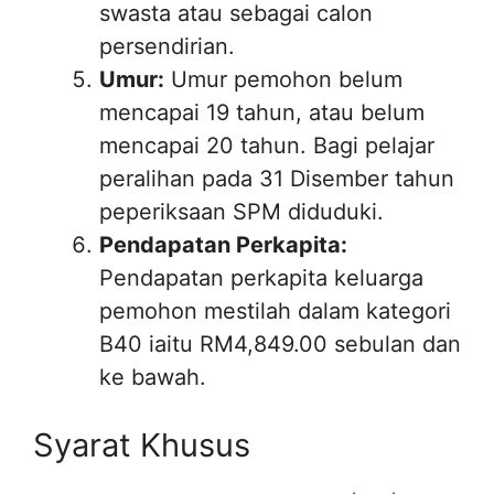
swasta atau sebagai calon
persendirian.
Umur:
Umur pemohon belum
mencapai 19 tahun, atau belum
mencapai 20 tahun. Bagi pelajar
peralihan pada 31 Disember tahun
peperiksaan SPM diduduki.
Pendapatan Perkapita:
Pendapatan perkapita keluarga
pemohon mestilah dalam kategori
B40 iaitu RM4,849.00 sebulan dan
ke bawah.
Syarat Khusus