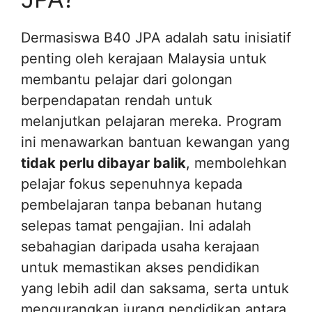
Dermasiswa B40 JPA adalah satu inisiatif
penting oleh kerajaan Malaysia untuk
membantu pelajar dari golongan
berpendapatan rendah untuk
melanjutkan pelajaran mereka. Program
ini menawarkan bantuan kewangan yang
tidak perlu dibayar balik
, membolehkan
pelajar fokus sepenuhnya kepada
pembelajaran tanpa bebanan hutang
selepas tamat pengajian. Ini adalah
sebahagian daripada usaha kerajaan
untuk memastikan akses pendidikan
yang lebih adil dan saksama, serta untuk
mengurangkan jurang pendidikan antara