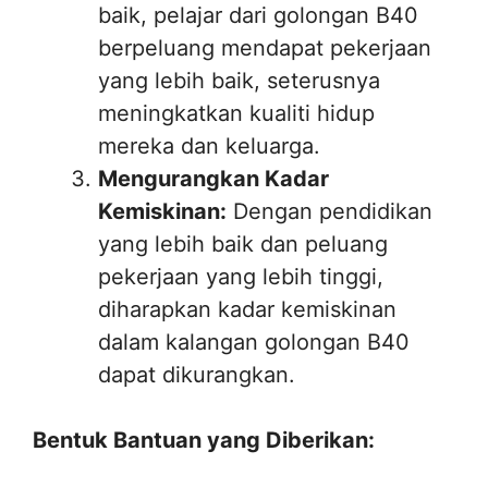
baik, pelajar dari golongan B40
berpeluang mendapat pekerjaan
yang lebih baik, seterusnya
meningkatkan kualiti hidup
mereka dan keluarga.
Mengurangkan Kadar
Kemiskinan:
Dengan pendidikan
yang lebih baik dan peluang
pekerjaan yang lebih tinggi,
diharapkan kadar kemiskinan
dalam kalangan golongan B40
dapat dikurangkan.
Bentuk Bantuan yang Diberikan: