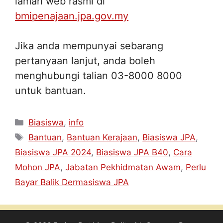
laman web rasmi di
bmipenajaan.jpa.gov.my
Jika anda mempunyai sebarang
pertanyaan lanjut, anda boleh
menghubungi talian 03-8000 8000
untuk bantuan.
Categories
Biasiswa
,
info
Tags
Bantuan
,
Bantuan Kerajaan
,
Biasiswa JPA
,
Biasiswa JPA 2024
,
Biasiswa JPA B40
,
Cara
Mohon JPA
,
Jabatan Pekhidmatan Awam
,
Perlu
Bayar Balik Dermasiswa JPA