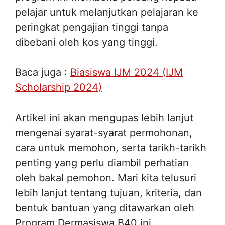
pelajar untuk melanjutkan pelajaran ke
peringkat pengajian tinggi tanpa
dibebani oleh kos yang tinggi.
Baca juga :
Biasiswa IJM 2024 (IJM
Scholarship 2024)
Artikel ini akan mengupas lebih lanjut
mengenai syarat-syarat permohonan,
cara untuk memohon, serta tarikh-tarikh
penting yang perlu diambil perhatian
oleh bakal pemohon. Mari kita telusuri
lebih lanjut tentang tujuan, kriteria, dan
bentuk bantuan yang ditawarkan oleh
Program Dermasiswa B40 ini.