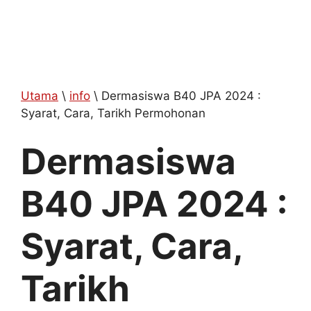
Utama
\
info
\
Dermasiswa B40 JPA 2024 :
Syarat, Cara, Tarikh Permohonan
Dermasiswa
B40 JPA 2024 :
Syarat, Cara,
Tarikh