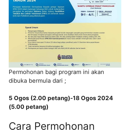
Permohonan bagi program ini akan
dibuka bermula dari ;
5 Ogos (2.00 petang)-18 Ogos 2024
(5.00 petang)
Cara Permohonan