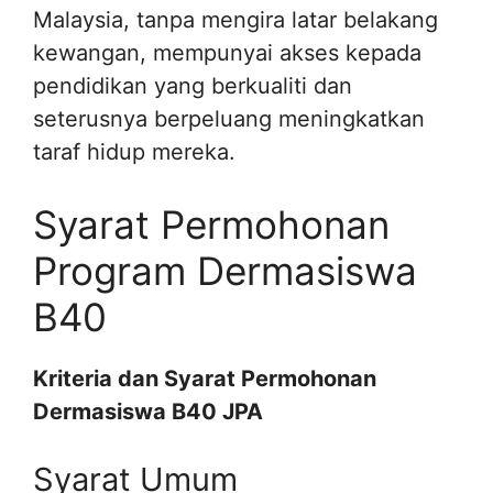
Malaysia, tanpa mengira latar belakang
kewangan, mempunyai akses kepada
pendidikan yang berkualiti dan
seterusnya berpeluang meningkatkan
taraf hidup mereka.
Syarat Permohonan
Program Dermasiswa
B40
Kriteria dan Syarat Permohonan
Dermasiswa B40 JPA
Syarat Umum